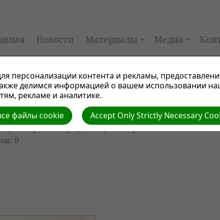
авная
Новости
Материалы
Медиа
Кон
ля персонализации контента и рекламы, предоставлени
также делимся информацией о вашем использовании на
ям, рекламе и аналитике.
се файлы cookie
Accept Only Strictly Necessary Coo
ии
| Автор: Виктор Админ | Размер
ов: 0