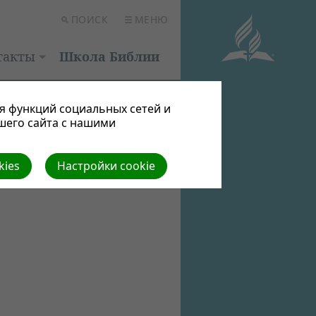
ПОИСК
МЕНЮ
такты
Школа Библии
я функций социальных сетей и
шего сайта с нашими
kies
Настройки cookie