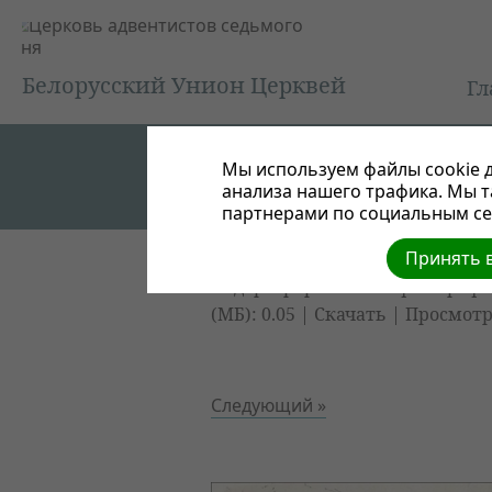
Белорусский Унион Церквей
Гл
Мы используем файлы cookie д
анализа нашего трафика. Мы 
партнерами по социальным сет
Принять в
Федоры раритетные фотограф
(МБ): 0.05 |
Скачать
| Просмотр
Следующий »