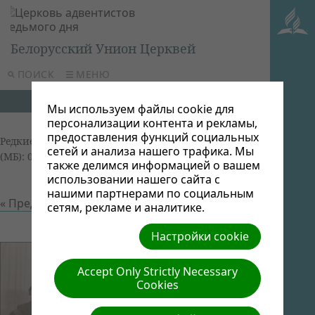
Белорусский Унион Церквей
ПОИСК
МЕНЮ
Мы используем файлы cookie для
персонализации контента и рекламы,
предоставления функций социальных
Редкие кадры
| Автор: Виктор Админ | Размер
сетей и анализа нашего трафика. Мы
(МБ): 0.05 |
Скачать
| Просмотров: 0
также делимся информацией о вашем
использовании нашего сайта с
нашими партнерами по социальным
« Предыдущий
Следующий »
сетям, рекламе и аналитике.
Настройки cookie
Accept Only Strictly Necessary
Cookies