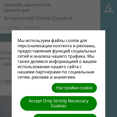
Белорусский Унион Церквей
ПОИСК
МЕНЮ
Мы используем файлы cookie для
персонализации контента и рекламы,
предоставления функций социальных
Строительство молитвенного дома в Минске
|
сетей и анализа нашего трафика. Мы
Автор: Виктор Админ | Размер (МБ): 0.05 |
Скачать
также делимся информацией о вашем
| Просмотров: 0
использовании нашего сайта с
нашими партнерами по социальным
сетям, рекламе и аналитике.
« Предыдущий
Следующий »
Настройки cookie
Accept Only Strictly Necessary
Cookies