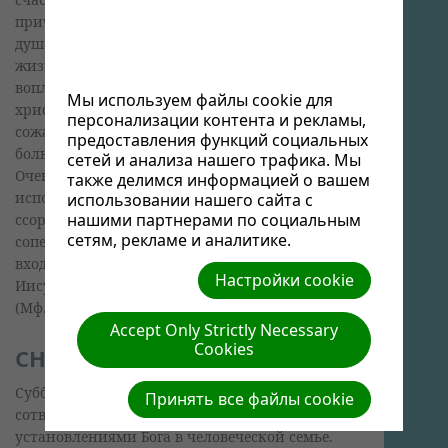
причиной сильного разочарования и
душевной боли. Гармоничная семейная
жизнь являет собой пример достойно
воплощенных в жизнь принципов
Мы используем файлы cookie для
христианства, открывающих характер Бога. К
персонализации контента и рекламы,
сожалению, проявление такой гармонии -
предоставления функций социальных
большая редкость в современных семьях.
сетей и анализа нашего трафика. Мы
Очень многие семьи показывают пример
также делимся информацией о вашем
испорченных человеческих отношений:
использовании нашего сайта с
нашими партнерами по социальным
ссоры, гнев, непокорность, непристойное
сетям, рекламе и аналитике.
соперничество и даже жестокость. Все это не
входило в первоначальные замыслы Божьи.
Настройки cookie
Иисус Христос сказал: "Сначала не было так"
(Мф. 19:8).
Accept Only Strictly Necessary
Cookies
СНАЧАЛА...
Суббота и брак стали кульминацией
Принять все файлы cookie
сотворения земли и были первыми
установлениями Бога в человеческой семье.