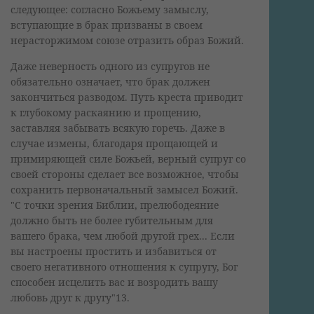
следующее: согласно Божьему замыслу,
вступающие в брак призваны в своем
нерасторжимом союзе отразить образ Божий.
Даже неверность одного из супругов не
обязательно означает, что брак должен
закончиться разводом. Путь креста приводит
к глубокому раскаянию и прощению,
заставляя забывать всякую горечь. Даже в
случае измены, благодаря прощающей и
примиряющей силе Божьей, верный супруг со
своей стороны сделает все возможное, чтобы
сохранить первоначальный замысел Божий.
"С точки зрения Библии, прелюбодеяние
должно быть не более губительным для
вашего брака, чем любой другой грех... Если
вы настроены простить и избавиться от
своего негативного отношения к супругу, Бог
способен исцелить вас и возродить вашу
любовь друг к другу"13.