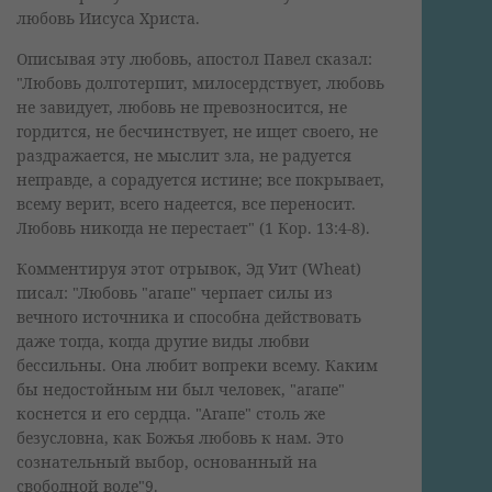
любовь Иисуса Христа.
Описывая эту любовь, апостол Павел сказал:
"Любовь долготерпит, милосердствует, любовь
не завидует, любовь не превозносится, не
гордится, не бесчинствует, не ищет своего, не
раздражается, не мыслит зла, не радуется
неправде, а сорадуется истине; все покрывает,
всему верит, всего надеется, все переносит.
Любовь никогда не перестает" (1 Кор. 13:4-8).
Комментируя этот отрывок, Эд Уит (Wheat)
писал: "Любовь "агапе" черпает силы из
вечного источника и способна действовать
даже тогда, когда другие виды любви
бессильны. Она любит вопреки всему. Каким
бы недостойным ни был человек, "агапе"
коснется и его сердца. "Агапе" столь же
безусловна, как Божья любовь к нам. Это
сознательный выбор, основанный на
свободной воле"9.