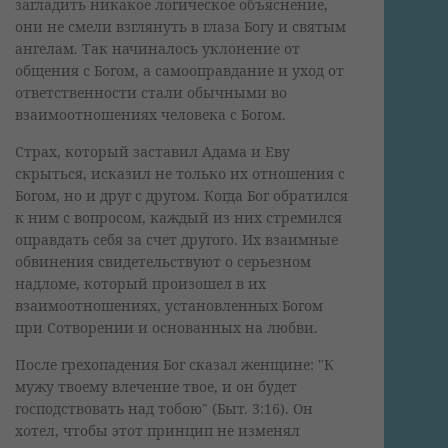
загладить никакое логическое объяснение,
они не смели взглянуть в глаза Богу и святым
ангелам. Так начиналось уклонение от
общения с Богом, а самооправдание и уход от
ответственности стали обычными во
взаимоотношениях человека с Богом.
Страх, который заставил Адама и Еву
скрыться, исказил не только их отношения с
Богом, но и друг с другом. Когда Бог обратился
к ним с вопросом, каждый из них стремился
оправдать себя за счет другого. Их взаимные
обвинения свидетельствуют о серьезном
надломе, который произошел в их
взаимоотношениях, установленных Богом
при Сотворении и основанных на любви.
После грехопадения Бог сказал женщине: "К
мужу твоему влечение твое, и он будет
господствовать над тобою" (Быт. 3:16). Он
хотел, чтобы этот принцип не изменял