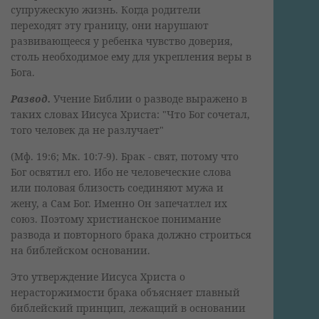
супружескую жизнь. Когда родители
переходят эту границу, они нарушают
развивающееся у ребенка чувство доверия,
столь необходимое ему для укрепления веры в
Бога.
Развод.
Учение Библии о разводе выражено в
таких словах Иисуса Христа: "Что Бог сочетал,
того человек да не разлучает"
(Мф. 19:6; Мк. 10:7-9). Брак - свят, потому что
Бог освятил его. Ибо не человеческие слова
или половая близость соединяют мужа и
жену, а Сам Бог. Именно Он запечатлел их
союз. Поэтому христианское понимание
развода и повторного брака должно строиться
на библейском основании.
Это утверждение Иисуса Христа о
нерасторжимости брака объясняет главный
библейский принцип, лежащий в основании