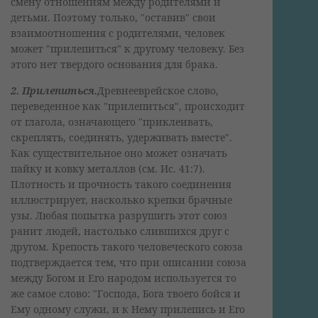
смену отношениям между родителями и
детьми. Поэтому только, "оставив" свои
взаимоотношения с родителями, человек
может "прилепиться" к другому человеку. Без
этого нет твердого основания для брака.
2. Прилепиться.
Древнееврейское слово,
переведенное как "прилепиться", происходит
от глагола, означающего "приклеивать,
скреплять, соединять, удерживать вместе".
Как существительное оно может означать
пайку и ковку металлов (см. Ис. 41:7).
Плотность и прочность такого соединения
иллюстрирует, насколько крепки брачные
узы. Любая попытка разрушить этот союз
ранит людей, настолько слившихся друг с
другом. Крепость такого человеческого союза
подтверждается тем, что при описании союза
между Богом и Его народом используется то
же самое слово: "Господа, Бога твоего бойся и
Ему одному служи, и к Нему прилепись и Его