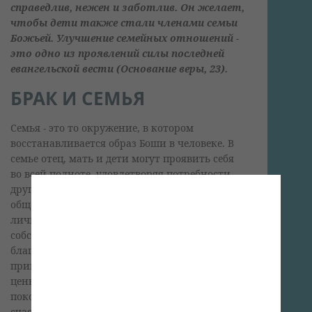
справедлив, нежен и заботлив. Он желает,
чтобы дети также стали членами семьи
Божьей. Улучшение семейных отношений -
это одно из проявлений силы последней
евангельской вести (Основание веры, 23).
БРАК И СЕМЬЯ
Семья - это то окружение, в котором
восстанавливается образ Боши в человеке. В
семье отец, мать и дети могут проявить себя
во всей полноте, удовлетворяя потребности
друг друга в духовной близости, любви и
общении. В семье человек формируется как
личность, в нем развивается чувство
собственного достоинства. В семье по
благодати Божьей могут воплотиться в жизнь
принципы истинного христианства, а его
ценности передаваться из поколения в
поколение. Семья может быть большим
счастьем. Но она также может стать