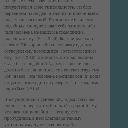
В первые часы своей жизни Адам
почувствовал свою уникальность. Он был
первенцем из людей, а значит, и главой всего
рода человеческого3. На земле не было ему
подобных. Он чувствовал себя одиноко, ибо
"для человека не нашлось помощника,
подобного ему" (Быт. 2:20). Бог увидел это и
сказал: "Не хорошо быть человеку одному;
сотворим ему помощника, соответственного
ему" (Быт. 2:18). Личность, которая должна
была быть подобной Адаму, в свою очередь,
должна была дополнять его, соответствуя ему.
Бог "навел... на человека крепкий сон; и, когда
он уснул, взял одно из ребер его" и создал ему
пару (Быт. 2:21 )4.
Пробудившись и увидев Еву, Адам сразу же
понял, что перед ним близкий и родной ему
человек. Он полюбил ее. Эти чувства
пробудились в нем благодаря такому
уникальному чуду сотворения. Он