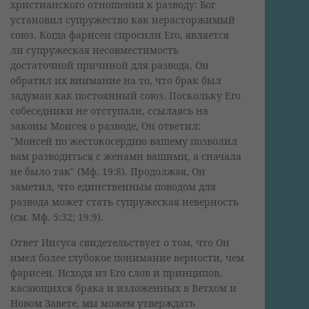
христианского отношения к разводу: Бог
установил супружество как нерасторжимый
союз. Когда фарисеи спросили Его, является
ли супружеская несовместимость
достаточной причиной для развода, Он
обратил их внимание на то, что брак был
задуман как постоянный союз. Поскольку Его
собеседники не отступали, ссылаясь на
законы Моисея о разводе, Он ответил:
"Моисей по жестокосердию вашему позволил
вам разводиться с женами вашими, а сначала
не было так" (Мф. 19:8). Продолжая, Он
заметил, что единственным поводом для
развода может стать супружеская неверность
(см. Мф. 5:32; 19:9).
Ответ Иисуса свидетельствует о том, что Он
имел более глубокое понимание верности, чем
фарисеи. Исходя из Его слов и принципов,
касающихся брака и изложенных в Ветхом и
Новом Завете, мы можем утверждать