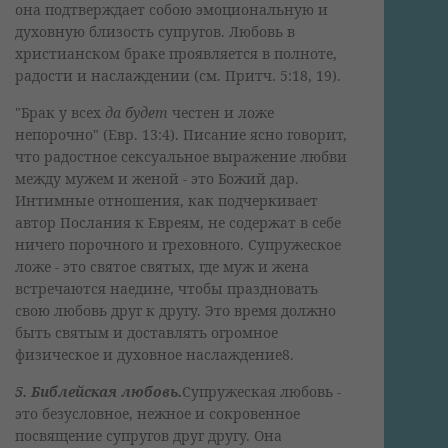
она подтверждает собою эмоциональную и
духовную близость супругов. Любовь в
христианском браке проявляется в полноте,
радости и наслаждении (см. Притч. 5:18, 19).
"Брак у всех
да будет
честен и ложе
непорочно" (Евр. 13:4). Писание ясно говорит,
что радостное сексуальное выражение любви
между мужем и женой - это Божий дар.
Интимные отношения, как подчеркивает
автор Послания к Евреям, не содержат в себе
ничего порочного и греховного. Супружеское
ложе - это святое святых, где муж и жена
встречаются наедине, чтобы праздновать
свою любовь друг к другу. Это время должно
быть святым и доставлять огромное
физическое и духовное наслаждение8.
5. Библейская любовь.
Супружеская любовь -
это безусловное, нежное и сокровенное
посвящение супругов друг другу. Она