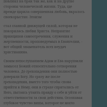
повлиял на брак так же, как и на другие
стороны человеческой жизни. Туда, где
прежде царила совершенная любовь, вкралось
своекорыстие. Эгоизм
стал главной движущей силой, которая не
покорилась любви Христа. Неприятие
принципов самоотречения, служения и
жертвенности, проповедуемых в Евангелии, -
вот общий знаменатель всех неудач
христианина.
Своим непослушанием Адам и Ева нарушили
замысел Божий относительно сотворения
человека. До грехопадения они полностью
доверяли Богу. Но сразу же после
грехопадения, вместо того чтобы снова
прийти к Нему, они в страхе спрятались от
Него, пытаясь утаить правду о себе и уйти от
ответственности за свои действия. Осознавая
глубокое чувство вины, которое не могло