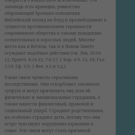
заповедь есть принцип, ревностно
оберегающий брачные отношения.
Библейский взгляд на блуд и прелюбодеяние в
сущности противоположен терпимости
современного общества к такому поведению
сознательных и взрослых людей. Многие
места как в Ветхом, так и в Новом Завете
осуждают подобные действия (см. Лев. 20:10-
12; Притч. 6:24-32; 7:6-27; 1 Кор. 6:9, 13, 18; Гал.
5:19; Еф. 5:3; 1 Фее. 4:3 и т.д.).
Такие связи чреваты серьезными
последствиями. Они оскорбляют законного
супруга и могут причинить ему или ей
физические и эмоциональные страдания, а
также нанести финансовый, правовой и
социальный ущерб. Страдают родственники,
но особенно страдают дети, потому что они
остро чувствуют нарушение гармонии в
семье. Эти связи могут стать причиной