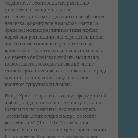
содействует всестороннему развитию
физических, эмоциональных,
интеллектуальных и духовных способностей
человека, формируя в нем образ Божий. В
браке возможны различные типы любви:
порой она романтичная и страстная, иногда
она сентиментальная и утешительная,
временами - общительная и сплачивающая.
Но именно библейская любовь, носящая в
Новом Завете греческое название "агапе",
самоотверженная любовь, готовая на все ради
другого - составляет основу истинной
прочной супружеской любви.
Иисус Христос проявил высшую форму такой
любви, когда, приняв на себя вину за наши
грехи и их последствия, взошел на крест.
"Возлюбив Своих сущих в мире, до конца
возлюбил их" (Ин. 13:1). Он любил нас,
несмотря на то, что наши грехи пригвоздили
Его ко кресту. Это была и есть безусловная