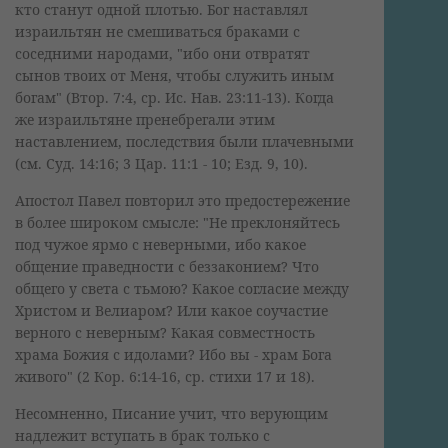
кто станут одной плотью. Бог наставлял
израильтян не смешиваться браками с
соседними народами, "ибо они отвратят
сынов твоих от Меня, чтобы служить иным
богам" (Втор. 7:4, ср. Ис. Нав. 23:11-13). Когда
же израильтяне пренебрегали этим
наставлением, последствия были плачевными
(см. Суд. 14:16; 3 Цар. 11:1 - 10; Езд. 9, 10).
Апостол Павел повторил это предостережение
в более широком смысле: "Не преклоняйтесь
под чужое ярмо с неверными, ибо какое
общение праведности с беззаконием? Что
общего у света с тьмою? Какое согласие между
Христом и Велиаром? Или какое соучастие
верного с неверным? Какая совместность
храма Божия с идолами? Ибо вы - храм Бога
живого" (2 Кор. 6:14-16, ср. стихи 17 и 18).
Несомненно, Писание учит, что верующим
надлежит вступать в брак только с