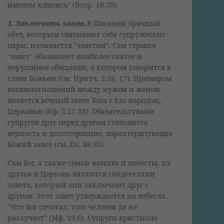
именем клянись" (Втор. 10:20).
3. Заключить завет.
В Писании брачный
обет, которым связывают себя супружеские
пары, называется "заветом". Сам термин
"завет" обозначает наиболее святое и
нерушимое обещание, о котором говорится в
слове Божьем (см. Притч. 2:16, 17). Примером
взаимоотношений между мужем и женою
является вечный завет Бога с Его народом,
Церковью (Еф. 5:21-33). Обязательствами
супругов друг перед другом становятся
верность и долготерпение, характеризующие
Божий завет (см. Пс. 88:35).
Сам Бог, а также семьи жениха и невесты, их
друзья и Церковь являются свидетелями
завета, который они заключают друг с
другом. Этот завет утверждается на небесах.
"Что Бог сочетал, того человек да не
разлучает" (Мф. 19:6). Супруги-христиане