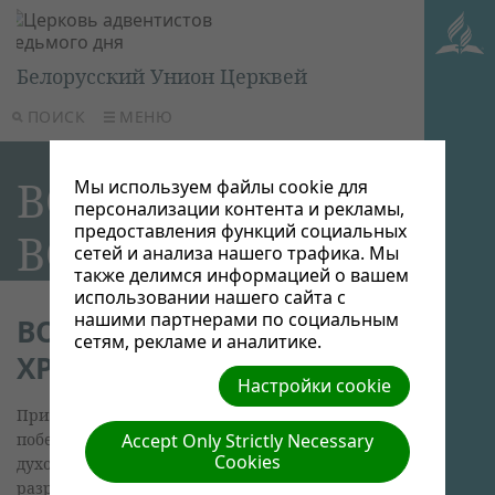
Белорусский Унион Церквей
ПОИСК
МЕНЮ
ВОЗРАСТАНИЕ
Мы используем файлы cookie для
персонализации контента и рекламы,
предоставления функций социальных
ВО ХРИСТЕ
сетей и анализа нашего трафика. Мы
также делимся информацией о вашем
использовании нашего сайта с
нашими партнерами по социальным
ВОЗРАСТАНИЕ ВО
сетям, рекламе и аналитике.
ХРИСТЕ
Настройки cookie
Приняв смерть на кресте, Иисус одержал
победу над силами зла. Он, победивший злых
Accept Only Strictly Necessary
Cookies
духов во время Своего земного служения,
разрушил их власть и сделал неизбежной их