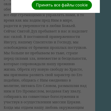
окончательную гибель. Торжество Иисуса
Принять все файлы cookie
обеспечивает и нам победу над этими силами,
все еще стремящимися управлять нами, в то
время как мы ходим пред Ним в мире,
радости и уверенности в любви Божьей.
Сейчас Святой Дух пребывает в нас и наделяет
нас силой. В постоянной приверженности
Иисусу, нашему Спасителю и Господу, мы
освобождены от бремени прошлых поступков.
Мы больше не пребываем во тьме, страхе
перед силами зла, невежестве и бесцельности,
которые сопровождали нашу прежнюю
жизнь. Обретя эту новую свободу во Христе,
мы призваны развить свой характер по Его
подобию, общаясь с Ним ежедневно в
молитве, питаясь Его Словом, размышляя над
ним и Его Промыслом, воздавая Ему хвалу,
собираясь на совместные богослужения и
участвуя в осуществлении миссии Церкви.
Когда мы отдаем нашу любовь окружающим