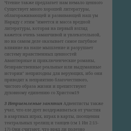
Чтение также предлагает нам немало ценного
Существует много хорошей литературы,
облагораживающей и развивающей наш ум
Наряду с этим "имеется и масса вредной
литературы, которая на первый взгляд
кажется очень заманчивой и увлекательной,
но на самом деле оказывает самое пагубное
влияние на наше мышление и разрушает
систему нравственных ценностей
Авантюрные и приключенческие романы,
безнравственные реальные или выдуманные
истории" непригодны для верующих, ибо они
приводят к неприятию благочестивого,
чистого образа жизни и препятствуют
духовному единению со Христом19
3 Неприемлемые занятия
Адвентисты также
учат, что еле дует воздерживаться от участия
в азартных играх, играх в карты, посещения
театральных зрелищ и танцев (см 1 Ин 2:15-
17) Они считают, что вряд ли полезно