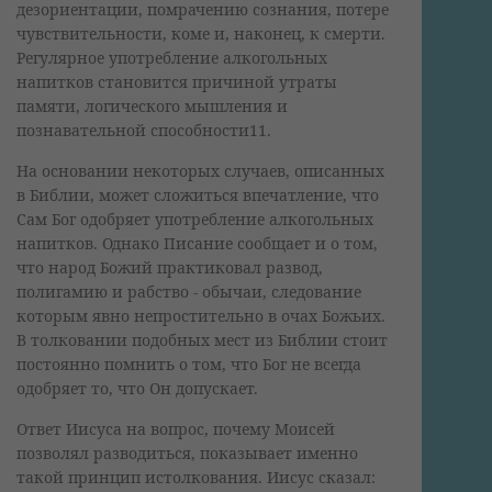
дезориентации, помрачению сознания, потере
чувствительности, коме и, наконец, к смерти.
Регулярное употребление алкогольных
напитков становится причиной утраты
памяти, логического мышления и
познавательной способности11.
На основании некоторых случаев, описанных
в Библии, может сложиться впечатление, что
Сам Бог одобряет употребление алкогольных
напитков. Однако Писание сообщает и о том,
что народ Божий практиковал развод,
полигамию и рабство - обычаи, следование
которым явно непростительно в очах Божьих.
В толковании подобных мест из Библии стоит
постоянно помнить о том, что Бог не всегда
одобряет то, что Он допускает.
Ответ Иисуса на вопрос, почему Моисей
позволял разводиться, показывает именно
такой принцип истолкования. Иисус сказал: