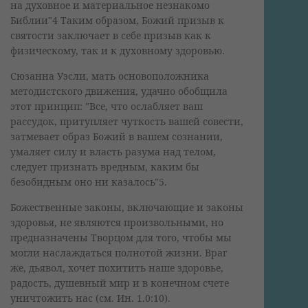
на духовное и материальное незнакомо
Библии"4 Таким образом, Божий призыв к
святости заключает в себе призыв как к
физическому, так и к духовному здоровью.
Сюзанна Уэсли, мать основоположника
методистского движения, удачно обобщила
этот принцип: "Все, что ослабляет ваш
рассудок, притупляет чуткость вашей совести,
затмевает образ Божий в вашем сознании,
умаляет силу и власть разума над телом,
следует признать вредным, каким бы
безобидным оно ни казалось"5.
Божественные законы, включающие и законы
здоровья, не являются произвольными, но
предназначены Творцом для того, чтобы мы
могли наслаждаться полнотой жизни. Враг
же, дьявол, хочет похитить наше здоровье,
радость, душевный мир и в конечном счете
уничтожить нас (см. Ин. 1.0:10).