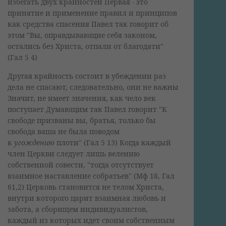
избегать двух крайностей Первая - это
принятие и применение правил и принципов
как средства спасения Павел так говорит об
этом "Вы, оправдывающие себя законом,
остались без Христа, отпали от благодати"
(Гал 5 4)
Другая крайность состоит в убеждении раз
дела не спасают, следовательно, они не важны
Значит, не имеет значения, как чело век
поступает Думающим так Павел говорит "К
свободе призваны вы, братья, только бы
свобода ваша не была поводом
к
угождению
плоти" (Гал 5 13) Когда каждый
член Церкви следует лишь велению
собственной совести, "тогда отсутствует
взаимное наставление собратьев" (Мф 18, Гал
61,2) Церковь становится не телом Христа,
внутри которого царит взаимная любовь и
забота, а сборищем индивидуалистов,
каждый из которых идет своим собственным