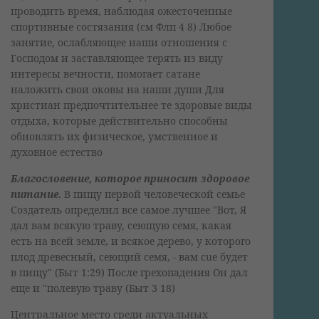
проводить время, наблюдая ожесточенные
спортивные состязания (см Флп 4 8) Любое
занятие, ослабляющее наши отношения с
Господом и заставляющее терять из виду
интересы вечности, помогает сатане
наложить свои оковы на наши души Для
христиан предпочтительнее те здоровые виды
отдыха, которые действительно способны
обновлять их физическое, умственное и
духовное естество
Благословение, которое приносит здоровое
питание.
В пищу первой человеческой семье
Создатель определил все самое лучшее "Вот, Я
дал вам всякую траву, сеющую семя, какая
есть на всей земле, и всякое дерево, у которого
плод древесный, сеющий семя, - вам cue будет
в пищу" (Быт 1:29) После грехопадения Он дал
еще и "полевую траву (Быт 3 18)
Центральное место среди актуальных