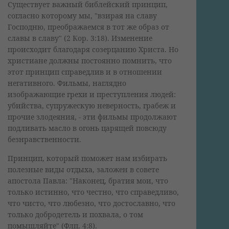
Существует важный библейский принцип,
согласно которому мы, "взирая на славу
Господню, преображаемся в тот же образ от
славы в славу" (2 Кор. 3:18). Изменение
происходит благодаря созерцанию Христа. Но
христиане должны постоянно помнить, что
этот принцип справедлив и в отношении
негативного. Фильмы, наглядно
изображающие грехи и преступления людей:
убийства, супружескую неверность, грабеж и
прочие злодеяния, - эти фильмы продолжают
подливать масло в огонь царящей повсюду
безнравственности.
Принцип, который поможет нам избирать
полезные виды отдыха, заложен в совете
апостола Павла: "Наконец, братия мои, что
только истинно, что честно, что справедливо,
что чисто, что любезно, что достославно, что
только добродетель и похвала, о том
помышляйте" (Флп. 4:8).