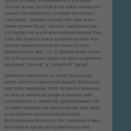
Другое условие, упоминаемое в Писании,
состоит в том, что Ной и его семья могли есть
только тех животных, которых Бог назвал
"чистыми". Именно потому, что Ною и его
семье нужны были "чистые" животные как
для пищи, так и для жертвоприношения (Быт.
8:20), Бог повелел взять в ковчег по семи пар
чистых животных и всего лишь по паре
нечистых (см. Быт. 7:2, 3). Книги Левит (глава
11) и Второзаконие (глава 14) дают подробное
описание "чистой" и "нечистой" пищи".
Нечистые животные по своей природе не
могут считаться полезной пищей. Многие из
них либо хищники, либо питаются падалью:
от льва и свиньи до грифа и донных рыб,
относящихся к семейству прилипаловых. Из-
за свойственного им образа жизни они чаще
всего бывают носителями болезней.
Исследования показали, что "свинина и мясо
моллюсков, кроме обнаруженного в них