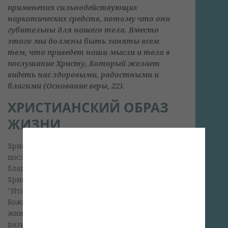
применения сильнодействующих
наркотических средств, потому что они
губительны для нашего тела. Вместо
этого мы должны быть заняты всем
тем, что приведет наши мысли и тела в
послушание Христу, Который желает
видеть нас здоровыми, радостными и
благими (Основание веры, 22).
ХРИСТИАНСКИЙ ОБРАЗ
ЖИЗНИ
Христианское поведение, или образ жизни
последователя Христа, является выражением
благодарности за чудное Божье спасение во
Христе, Павел призывает всех христиан:
"Итак, умоляю вас, братия, милосердием
Божиим, представьте тела ваши в жертву
живую, святую, благоугодную Богу, для
разумного служения вашего. И не